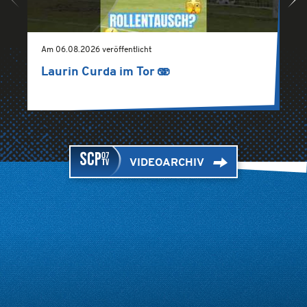
Am 06.08.2026 veröffentlicht
A
Laurin Curda im Tor 🫨
K
m
VIDEOARCHIV