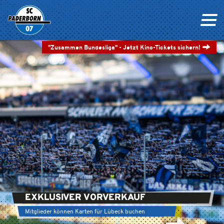
"Zusammen Bundesliga" - Jetzt Kino-Tickets sichern!
GROSSE VORFREUDE
U21 empfängt Mönchengladbach zum Heimauftakt