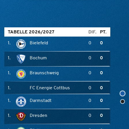
TABELLE 2026/2027
DIF.
PT.
1.
Bielefeld
0
0
1.
Bochum
0
0
1.
Braunschweig
0
0
1.
FC Energie Cottbus
0
0
1.
Darmstadt
0
0
1.
Dresden
0
0