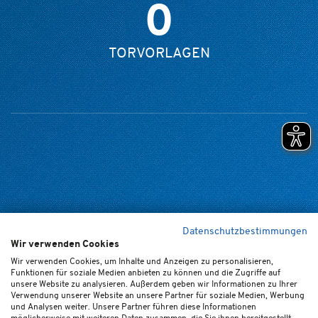
0
TORVORLAGEN
Datenschutzbestimmungen
Wir verwenden Cookies
Home
Kontakt
Newsletter
FAQ (de/en)
Impressum
Wir verwenden Cookies, um Inhalte und Anzeigen zu personalisieren,
Funktionen für soziale Medien anbieten zu können und die Zugriffe auf
Datenschutz
Ticket-AGB
Cookie-Einstellungen
unsere Website zu analysieren. Außerdem geben wir Informationen zu Ihrer
Verwendung unserer Website an unsere Partner für soziale Medien, Werbung
und Analysen weiter. Unsere Partner führen diese Informationen
möglicherweise mit weiteren Daten zusammen, die Sie ihnen bereitgestellt