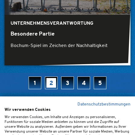
UNTERNEHMENSVERANTWORTUNG
Besondere Partie
Bochum-Spiel im Zeichen der Nachhaltigkeit
1
2
3
4
5
Datenschutzbestimmungen
Wir verwenden Cookies
Home
Kontakt
Newsletter
FAQ (de/en)
Impressum
Wir verwenden Cookies, um Inhalte und Anzeigen zu personalisieren,
Funktionen für soziale Medien anbieten zu können und die Zugriffe auf
Datenschutz
Ticket-AGB
Cookie-Einstellungen
unsere Website zu analysieren. Außerdem geben wir Informationen zu Ihrer
Verwendung unserer Website an unsere Partner für soziale Medien, Werbung