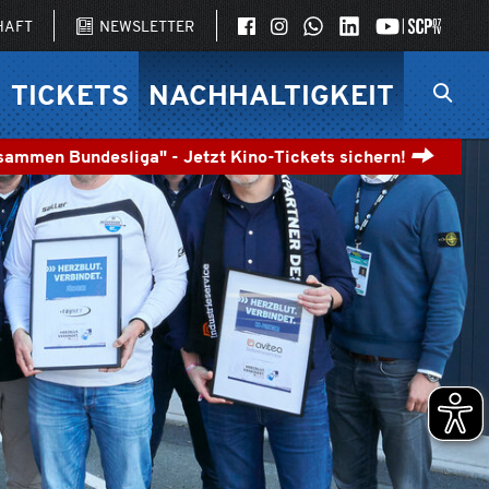
SCP07 AUF FACEBOOK
SCP07 AUF INSTAGRAM
SCP07 AUF WHATSAPP
LINKEDIN
SCP07
HAFT
NEWSLETTER
TICKETS
NACHHALTIGKEIT
sammen Bundesliga" - Jetzt Kino-Tickets sichern!