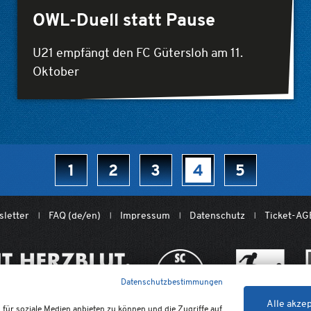
OWL-Duell statt Pause
U21 empfängt den FC Gütersloh am 11.
Oktober
1
2
3
4
5
letter
FAQ (de/en)
Impressum
Datenschutz
Ticket-AG
Datenschutzbestimmungen
Alle akze
für soziale Medien anbieten zu können und die Zugriffe auf