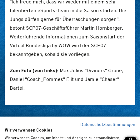
"Ich freue mich, dass wir wieder mit einem sehr
talentierten eSports-Team in die Saison starten. Die
Jungs dürfen gerne für Überraschungen sorgen",
betont SCP07-Geschäftsführer Martin Hornberger.
Weiterführende Informationen zum Saisonstart der
Virtual Bundesliga by WOW wird der SCP07
bekanntgeben, sobald sie vorliegen.
Zum Foto (von links):
Max Julius "Diviners" Gröne,
Daniel "Coach_Pommes" Elit und Jamie "Chaser"
Bartel.
Datenschutzbestimmungen
Wir verwenden Cookies
Home
Kontakt
Newsletter
FAQ (de/en)
Impressum
Wir verwenden Cookies, um Inhalte und Anzeigen zu personalisieren,