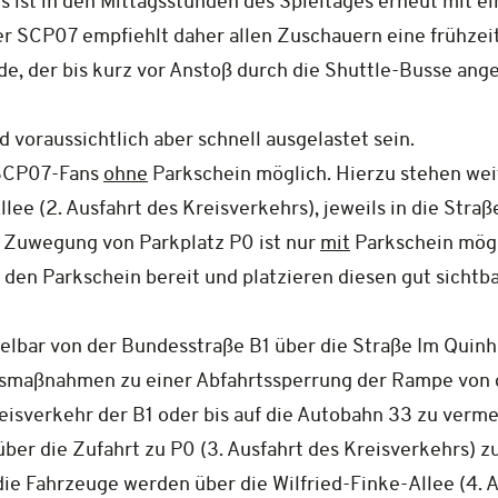
 ist in den Mittagsstunden des Spieltages erneut mit
 SCP07 empfiehlt daher allen Zuschauern eine frühzeit
e, der bis kurz vor Anstoß durch die Shuttle-Busse ange
d voraussichtlich aber schnell ausgelastet sein.
e SCP07-Fans
ohne
Parkschein möglich. Hierzu stehen we
lee (2. Ausfahrt des Kreisverkehrs), jeweils in die Stra
ie Zuwegung von Parkplatz P0 ist nur
mit
Parkschein mögli
r den Parkschein bereit und platzieren diesen gut sicht
telbar von der Bundesstraße B1 über die Straße Im Quin
gsmaßnahmen zu einer Abfahrtssperrung der Rampe von de
sverkehr der B1 oder bis auf die Autobahn 33 zu vermei
ber die Zufahrt zu P0 (3. Ausfahrt des Kreisverkehrs) zu
 die Fahrzeuge werden über die Wilfried-Finke-Allee (4. 