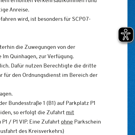
 einem erhöhten Verkehrsaufkommen rund
ige Anreise.
fahren wird, ist besonders für SCP07-
iterhin die Zuwegungen von der
ße Im Quinhagen, zur Verfügung.
ch. Dafür nutzen Berechtigte die dritte
bar für den Ordnungsdienst im Bereich der
hagen.
r Bundesstraße 1 (B1) auf Parkplatz P1
den, so erfolgt die Zufahrt
mit
 P1 / P1 VIP. Eine Zufahrt
ohne
Parkschein
Ausfahrt des Kreisverkehrs)