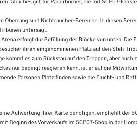
n. Gleiches gilt für Paderborner, die mit SCP07-Fankle
im Oberrang sind Nichtraucher-Bereiche. In diesen Berei
Tribünen untersagt.
rena erfolgt die Befüllung der Blöcke von unten. Die 
esucher ihren eingenommenen Platz auf den Steh-Tribü
olge kommt es zum Rückstau auf den Treppen, aber auch 
ckes nur bedingt reagieren kann, ist er auf die Mitwirku
ende Personen Platz finden sowie die Flucht- und Rett
 eine Aufwertung ihrer Karte benötigen, empfiehlt der S
t mit Beginn des Vorverkaufs im SCP07-Shop in der Hom