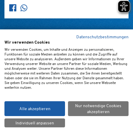
Datenschutzbestimmungen
Wir verwenden Cookies
Home
Kontakt
Newsletter
FAQ (de/en)
Impressum
Wir verwenden Cookies, um Inhalte und Anzeigen zu personalisieren,
Funktionen für soziale Medien anbieten zu können und die Zugriffe auf
Datenschutz
Ticket-AGB
Cookie-Einstellungen
unsere Website zu analysieren. Außerdem geben wir Informationen zu Ihrer
Verwendung unserer Website an unsere Partner für soziale Medien, Werbung
und Analysen weiter. Unsere Partner führen diese Informationen
möglicherweise mit weiteren Daten zusammen, die Sie ihnen bereitgestellt
haben oder die sie im Rahmen Ihrer Nutzung der Dienste gesammelt haben.
Sie geben Einwilligung zu unseren Cookies, wenn Sie unsere Webseite
weiterhin nutzen.
© SC Paderborn 07 GmbH & Co. KGaA
Nur notwendige Cookies
Alle akzeptieren
akzeptieren
Individuell anpassen