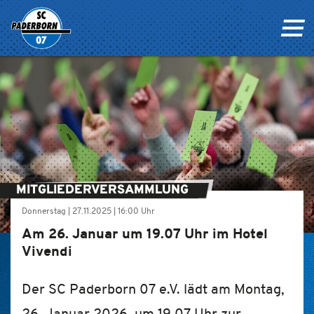
MITGLIEDERVERSAMMLUNG
Donnerstag |
27.11.2025
|
16:00 Uhr
Am 26. Januar um 19.07 Uhr im Hotel
Vivendi
Der SC Paderborn 07 e.V. lädt am Montag,
26. Januar 2026, um 19.07 Uhr zur