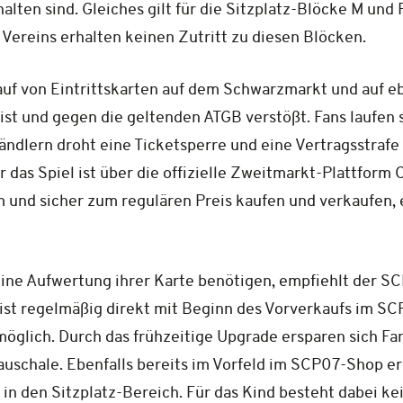
lten sind. Gleiches gilt für die Sitzplatz-Blöcke M und
Vereins erhalten keinen Zutritt zu diesen Blöcken.
f von Eintrittskarten auf dem Schwarzmarkt und auf eb
 ist und gegen die geltenden ATGB verstößt. Fans laufen
dlern droht eine Ticketsperre und eine Vertragsstrafe 
 das Spiel ist über die offizielle Zweitmarkt-Plattform 
und sicher zum regulären Preis kaufen und verkaufen, es 
eine Aufwertung ihrer Karte benötigen, empfiehlt der SC
ist regelmäßig direkt mit Beginn des Vorverkaufs im S
öglich. Durch das frühzeitige Upgrade ersparen sich Fa
uschale. Ebenfalls bereits im Vorfeld im SCP07-Shop er
n den Sitzplatz-Bereich. Für das Kind besteht dabei kei