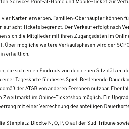
hrten Services Print-at-Home und Mobile-Ticket zur Verf
zu vier Karten erwerben. Familien-Oberhäupter können fü
n auf acht Tickets begrenzt. Der Verkauf erfolgt nach Ver
sen sich die Mitglieder mit ihren Zugangsdaten im Onlin
. Über mögliche weitere Verkaufsphasen wird der SCP07
n erhältlich.
n, die sich einen Eindruck von den neuen Sitzplätzen de
 einer Tageskarte für dieses Spiel. Bestehende Dauerka
 gemäß der ATGB von anderen Personen nutzbar. Ebenfall
en Zweitmarkt im Online-Ticketshop möglich. Ein Upgra
errang mit einer Verrechnung des anteiligen Dauerkarte
die Stehplatz-Blöcke N, O, P, Q auf der Süd-Tribüne sowi