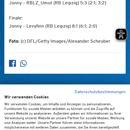
Jonny – RBLZ_Umut (RB Leipzig) 5:3 (2:1; 3:2)
Finale:
Jonny – Levyfinn (RB Leipzig) 8:1 (6:1; 2:0)
Foto:
(c) DFL/Getty Images/Alexander Scheuber
Datenschutzbestimmungen
Wir verwenden Cookies
Home
Kontakt
Newsletter
FAQ (de/en)
Impressum
Wir verwenden Cookies, um Inhalte und Anzeigen zu personalisieren,
Funktionen für soziale Medien anbieten zu können und die Zugriffe auf
Datenschutz
Ticket-AGB
Cookie-Einstellungen
unsere Website zu analysieren. Außerdem geben wir Informationen zu Ihrer
Verwendung unserer Website an unsere Partner für soziale Medien, Werbung
und Analysen weiter. Unsere Partner führen diese Informationen
möglicherweise mit weiteren Daten zusammen, die Sie ihnen bereitgestellt