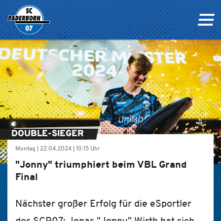
DOUBLE-SIEGER
Montag |
22.04.2024
|
10:15 Uhr
"Jonny" triumphiert beim VBL Grand
Final
Nächster großer Erfolg für die eSportler
des SCP07: Jonas "Jonny" Wirth hat sich