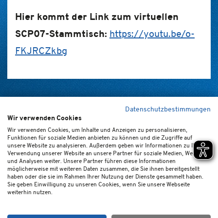
Hier kommt der Link zum virtuellen
SCP07-Stammtisch:
https://youtu.be/o-
FKJRCZkbg
Datenschutzbestimmungen
Wir verwenden Cookies
Home
Kontakt
Newsletter
FAQ (de/en)
Impressum
Wir verwenden Cookies, um Inhalte und Anzeigen zu personalisieren,
Funktionen für soziale Medien anbieten zu können und die Zugriffe auf
Datenschutz
Ticket-AGB
Cookie-Einstellungen
unsere Website zu analysieren. Außerdem geben wir Informationen zu Ihrer
Verwendung unserer Website an unsere Partner für soziale Medien, Werbung
und Analysen weiter. Unsere Partner führen diese Informationen
möglicherweise mit weiteren Daten zusammen, die Sie ihnen bereitgestellt
haben oder die sie im Rahmen Ihrer Nutzung der Dienste gesammelt haben.
Sie geben Einwilligung zu unseren Cookies, wenn Sie unsere Webseite
weiterhin nutzen.
© SC Paderborn 07 GmbH & Co. KGaA