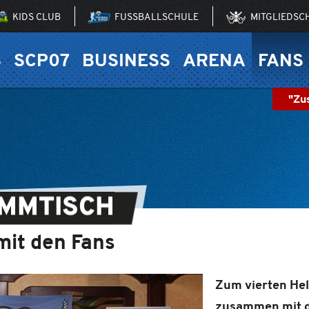
KIDS CLUB
FUSSBALLSCHULE
MITGLIEDSC
S
SCP07
BUSINESS
ARENA
FANS
"Zu
AMMTISCH
it den Fans
Zum vierten He
zusammen mit d