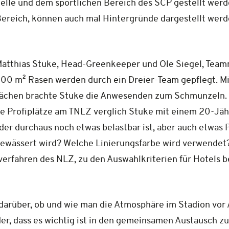
elle und dem sportlichen Bereich des SCP gestellt werd
Bereich, können auch mal Hintergründe dargestellt werd
atthias Stuke, Head-Greenkeeper und Ole Siegel, Team
00 m² Rasen werden durch ein Dreier-Team gepflegt. M
lächen brachte Stuke die Anwesenden zum Schmunzeln. 
ie Profiplätze am TNLZ verglich Stuke mit einem 20-Jähri
r durchaus noch etwas belastbar ist, aber auch etwas 
 bewässert wird? Welche Linierungsfarbe wird verwende
erfahren des NLZ, zu den Auswahlkriterien für Hotels 
darüber, ob und wie man die Atmosphäre im Stadion vor
er, dass es wichtig ist in den gemeinsamen Austausch z