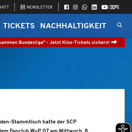
SCP07 AUF FACEBOOK
SCP07 AUF INSTAGRAM
SCP07 AUF WHATSAPP
LINKEDIN
SCP07
HAFT
NEWSLETTER
TICKETS
NACHHALTIGKEIT
sammen Bundesliga" - Jetzt Kino-Tickets sichern!
lden-Stammtisch hatte der SCP
em Fanclub WuP 07 am Mittwoch, 8.